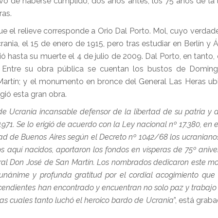
vo de haberse cumplido, dos años antes, los 75 años de la 
ras.
 que el relieve corresponde a Orio Dal Porto. Mol, cuyo verda
ania, el 15 de enero de 1915, pero tras estudiar en Berlín y
hasta su muerte el 4 de julio de 2009. Dal Porto, en tanto, e
. Entre su obra pública se cuentan los bustos de Doming
Martín; y el monumento en bronce del General Las Heras ub
gió esta gran obra.
Ucrania incansable defensor de la libertad de su patria y d
71. Se lo erigió de acuerdo con la Ley nacional nº 17.380, en 
d de Buenos Aires según el Decreto nº 1042/68 los ucraniano
os aquí nacidos, aportaron los fondos en vísperas de 75º anive
neral Don José de San Martín. Los nombrados dedicaron este 
nánime y profunda gratitud por el cordial acogimiento que 
scendientes han encontrado y encuentran no solo paz y trabajo 
las cuales tanto luchó el heroico bardo de Ucrania
”, está grab