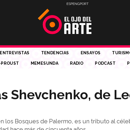
ESP
ENG
PORT
ENTREVISTAS
TENDENCIAS
ENSAYOS
TURISM
-PROUST
MEMESUNDA
RADIO
PODCAST
P
s Shevchenko, de Le
en los Bosques de Palermo, es un tributo al céle
dad hace más de cincuenta años.