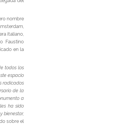
llegada del
dero nombre
 Ámsterdam,
ra italiano,
o Faustino
icado en la
e todos los
este espacio
s radicados
rsario de la
monumento a
les ha sido
y bienestar,
ado sobre el