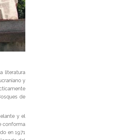
 literatura
ucraniano y
ácticamente
 Bosques de
elante y el
Se conforma
ado en 1971