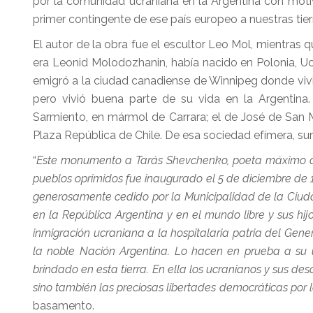
por la comunidad ucraniana en la Argentina con moti
primer contingente de ese país europeo a nuestras tier
El autor de la obra fue el escultor Leo Mol, mientras
era Leonid Molodozhanin, había nacido en Polonia, Ucr
emigró a la ciudad canadiense de Winnipeg donde vivió 
pero vivió buena parte de su vida en la Argentina
Sarmiento, en mármol de Carrara; el de José de San 
Plaza República de Chile. De esa sociedad efímera, sur
“
Este monumento a Tarás Shevchenko, poeta máximo de 
pueblos oprimidos fue inaugurado el 5 de diciembre de 19
generosamente cedido por la Municipalidad de la Ciuda
en la República Argentina y en el mundo libre y sus hij
inmigración ucraniana a la hospitalaria patria del Ge
la noble Nación Argentina. Lo hacen en prueba a su u
brindado en esta tierra. En ella los ucranianos y sus de
sino también las preciosas libertades democráticas por 
basamento.