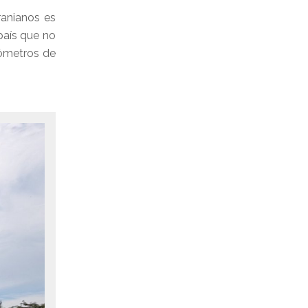
ranianos es
país que no
lómetros de