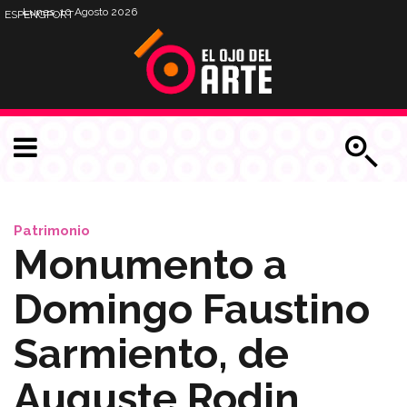
Lunes, 10 Agosto 2026
ESP
ENG
PORT
Patrimonio
Monumento a
Domingo Faustino
Sarmiento, de
Auguste Rodin