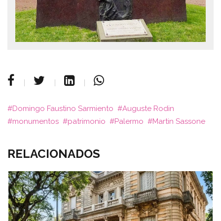
Domingo Faustino Sarmiento
Auguste Rodin
monumentos
patrimonio
Palermo
Martin Sassone
RELACIONADOS