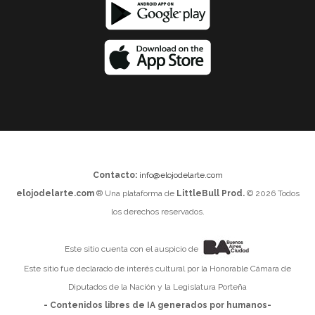
Contacto:
info@elojodelarte.com
elojodelarte.com
® Una plataforma de
LittleBull Prod.
© 2026 Todos
los derechos reservados.
Este sitio cuenta con el auspicio de
Este sitio fue declarado de interés cultural por la Honorable Cámara de
Diputados de la Nación y la Legislatura Porteña
- Contenidos libres de IA generados por humanos-