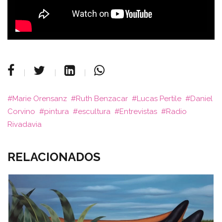
Marie Orensanz
Ruth Benzacar
Lucas Pertile
Daniel
Corvino
pintura
escultura
Entrevistas
Radio
Rivadavia
RELACIONADOS