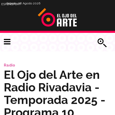
Sábado, 08 Agosto 2026
ESP
ENG
PORT
Radio
El Ojo del Arte en
Radio Rivadavia -
Temporada 2025 -
Programa 10