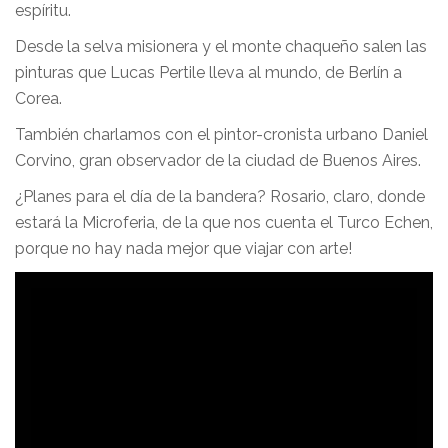
espíritu.
Desde la selva misionera y el monte chaqueño salen las
pinturas que Lucas Pertile lleva al mundo, de Berlín a
Corea.
También charlamos con el pintor-cronista urbano Daniel
Corvino, gran observador de la ciudad de Buenos Aires.
¿Planes para el día de la bandera? Rosario, claro, donde
estará la Microferia, de la que nos cuenta el Turco Echen,
porque no hay nada mejor que viajar con arte!