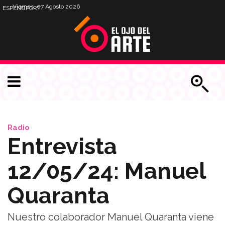
Viernes, 07 Agosto 2026
ESP
ENG
PORT
Radio
Entrevista
12/05/24: Manuel
Quaranta
Nuestro colaborador Manuel Quaranta viene