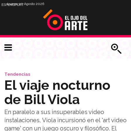
Lunes, 10 Agosto 2026
ESP
ENG
PORT
Tendencias
El viaje nocturno
de Bill Viola
En paralelo a sus insuperables video
instalaciones, Viola incursionó en el 'art video
game' con un juego oscuro y filosófico. El