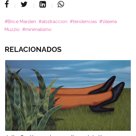
Brice Marden
abstraccion
tendencias
Valeria
Muzzio
minimalismo
RELACIONADOS