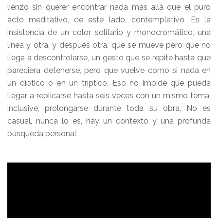
lienzo sin querer encontrar nada más allá que el puro
acto meditativo, de este lado, contemplativo. Es la
insistencia de un color solitario y monocromático, una
línea y otra, y después otra, que se mueve pero que no
llega a descontrolarse, un gesto que se repite hasta que
pareciera detenerse, pero que vuelve como si nada en
un díptico o en un tríptico. Eso no impide que pueda
llegar a replicarse hasta seis veces con un mismo tema,
inclusive, prolongarse durante toda su obra. No es
casual, nunca lo es, hay un contexto y una profunda
búsqueda personal.