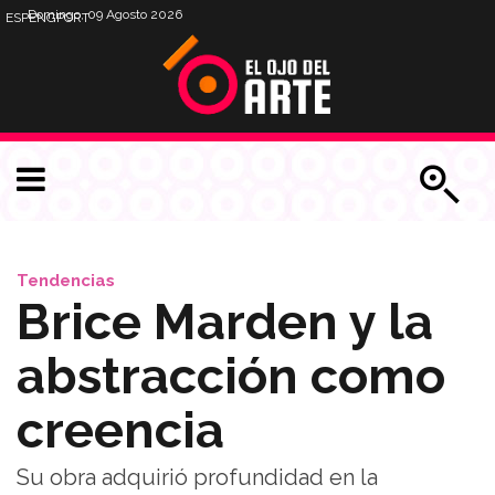
Domingo, 09 Agosto 2026
ESP
ENG
PORT
Tendencias
Brice Marden y la
abstracción como
creencia
Su obra adquirió profundidad en la