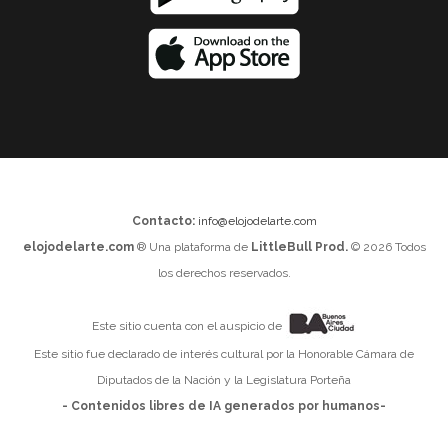
Contacto:
info@elojodelarte.com
elojodelarte.com
® Una plataforma de
LittleBull Prod.
© 2026 Todos
los derechos reservados.
Este sitio cuenta con el auspicio de
Este sitio fue declarado de interés cultural por la Honorable Cámara de
Diputados de la Nación y la Legislatura Porteña
- Contenidos libres de IA generados por humanos-