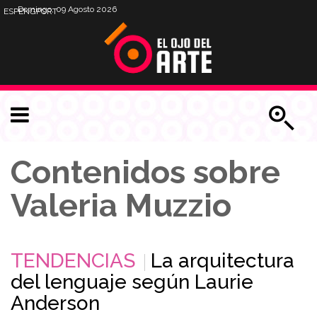
Domingo, 09 Agosto 2026
ESP
ENG
PORT
Contenidos sobre
Valeria Muzzio
TENDENCIAS
La arquitectura
del lenguaje según Laurie
Anderson