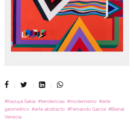
Kazuya Sakai
tendencias
modernismo
arte
geometrico
arte abstracto
Fernando García
Bienal
Venecia