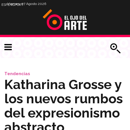
Viernes, 07 Agosto 2026
ESP
ENG
PORT
Tendencias
Katharina Grosse y
los nuevos rumbos
del expresionismo
abstracto