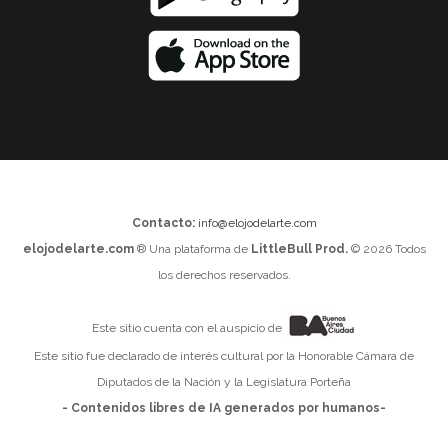
Contacto:
info@elojodelarte.com
elojodelarte.com
® Una plataforma de
LittleBull Prod.
© 2026 Todos
los derechos reservados.
Este sitio cuenta con el auspicio de
Este sitio fue declarado de interés cultural por la Honorable Cámara de
Diputados de la Nación y la Legislatura Porteña
- Contenidos libres de IA generados por humanos-