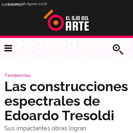
Jueves, 06 Agosto 2026
ESP
ENG
PORT
Tendencias
Las construcciones
espectrales de
Edoardo Tresoldi
Sus impactantes obras logran