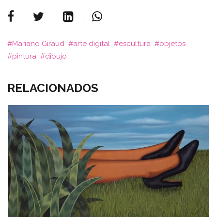
Mariano Giraud
arte digital
escultura
objetos
pintura
dibujo
RELACIONADOS