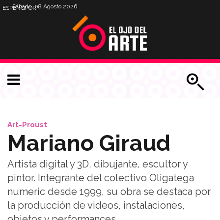
Sábado, 08 Agosto 2026
ESP
ENG
PORT
Art-Proust
Mariano Giraud
Artista digital y 3D, dibujante, escultor y
pintor. Integrante del colectivo Oligatega
numeric desde 1999, su obra se destaca por
la producción de videos, instalaciones,
objetos y performances.