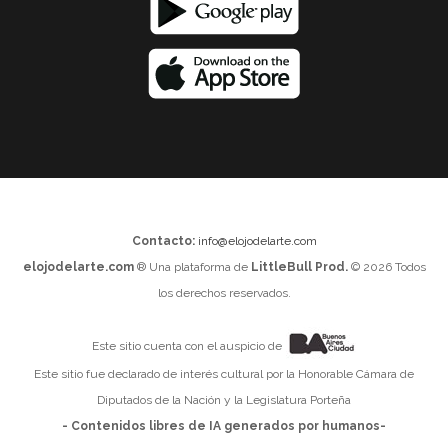
Contacto:
info@elojodelarte.com
elojodelarte.com
® Una plataforma de
LittleBull Prod.
© 2026 Todos
los derechos reservados.
Este sitio cuenta con el auspicio de
Este sitio fue declarado de interés cultural por la Honorable Cámara de
Diputados de la Nación y la Legislatura Porteña
- Contenidos libres de IA generados por humanos-