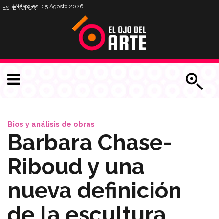
Miércoles, 05 Agosto 2026
ESP
ENG
PORT
Bios y análisis de obras
Barbara Chase-
Riboud y una
nueva definición
de la escultura