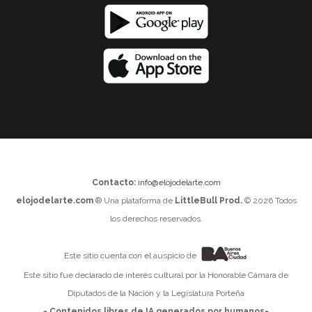
Contacto:
info@elojodelarte.com
elojodelarte.com
® Una plataforma de
LittleBull Prod.
© 2026 Todos
los derechos reservados.
Este sitio cuenta con el auspicio de
Este sitio fue declarado de interés cultural por la Honorable Cámara de
Diputados de la Nación y la Legislatura Porteña
- Contenidos libres de IA generados por humanos-