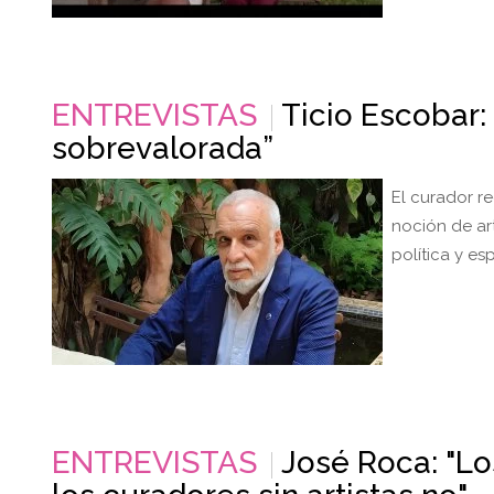
ENTREVISTAS
Ticio Escobar:
sobrevalorada”
El curador re
noción de art
política y esp
ENTREVISTAS
José Roca: "Los