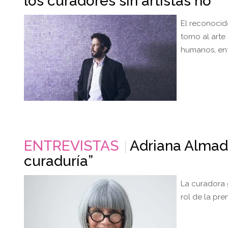
los curadores sin artistas no"
El reconoci
torno al arte
humanos, ent
ENTREVISTAS
Adriana Almada
curaduría”
La curadora g
rol de la pre