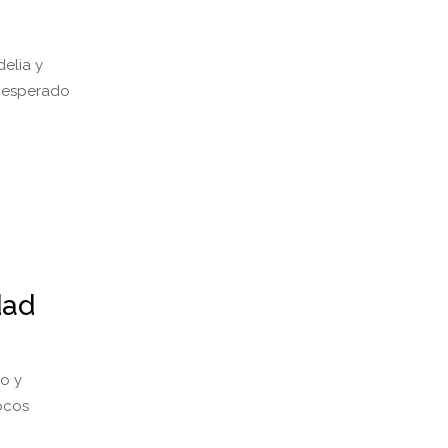
elia y
inesperado
dad
no y
pocos