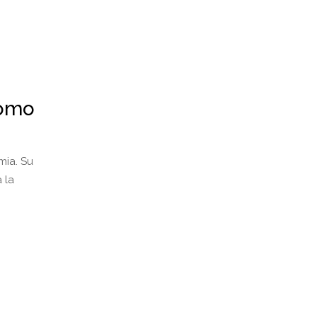
como
mia. Su
 la