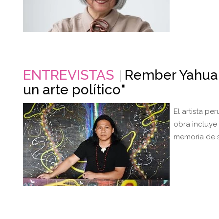
ENTREVISTAS
Rember Yahuar
un arte político"
El artista p
obra incluye
memoria de s