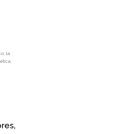
o, la
ética,
ores,