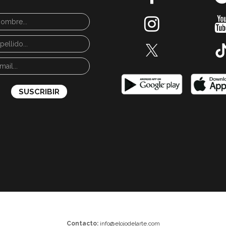
Contacto:
info@elojodelarte.com