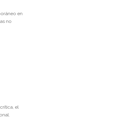
poráneo en
tas no
ítica, el
onal.