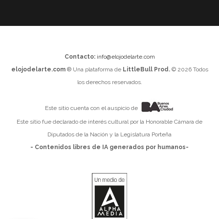
Contacto:
info@elojodelarte.com
elojodelarte.com
® Una plataforma de
LittleBull Prod.
© 2026 Todos
los derechos reservados.
Este sitio cuenta con el auspicio de
Este sitio fue declarado de interés cultural por la Honorable Cámara de
Diputados de la Nación y la Legislatura Porteña
- Contenidos libres de IA generados por humanos-