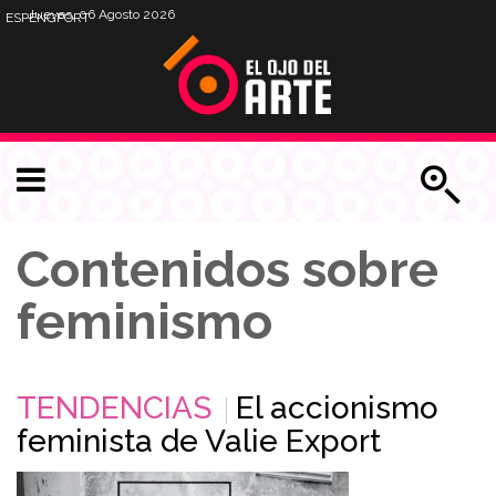
Jueves, 06 Agosto 2026
ESP
ENG
PORT
Contenidos sobre
feminismo
TENDENCIAS
El accionismo
feminista de Valie Export