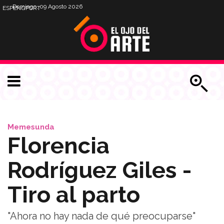
Domingo, 09 Agosto 2026
ESP
ENG
PORT
Memesunda
Florencia
Rodríguez Giles -
Tiro al parto
"Ahora no hay nada de qué preocuparse"