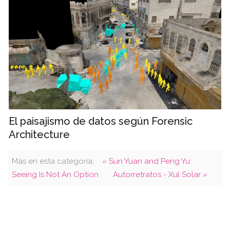
El paisajismo de datos según Forensic
Architecture
Más en esta categoría:
« Sun Yuan and Peng Yu:
Seeing Is Not An Option
Autorretratos - Xul Solar »