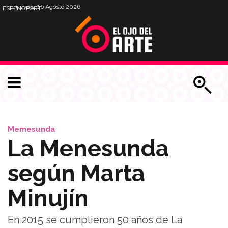
Jueves, 06 Agosto 2026
ESP
ENG
PORT
Memesunda
La Menesunda
según Marta
Minujín
En 2015 se cumplieron 50 años de La