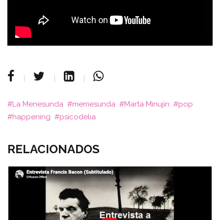
La Menesunda
memesunda
Marta Minujin
pop
happening
psicodelia
RELACIONADOS