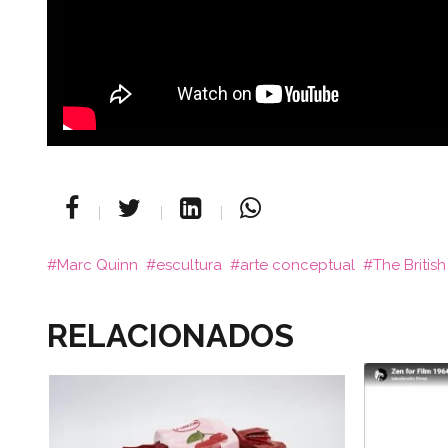
Marc Quinn
escultura
arte conceptual
The Briti
RELACIONADOS