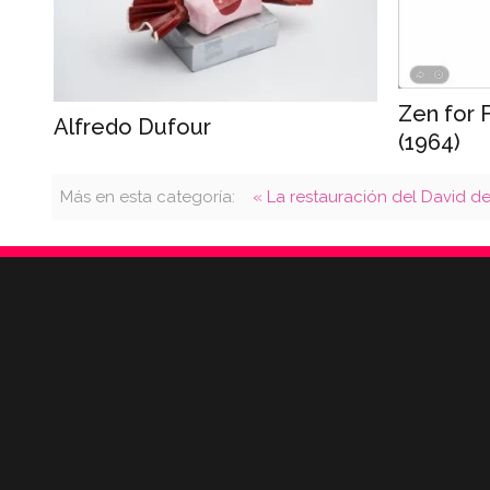
Zen for 
Alfredo Dufour
(1964)
Más en esta categoría:
« La restauración del David d