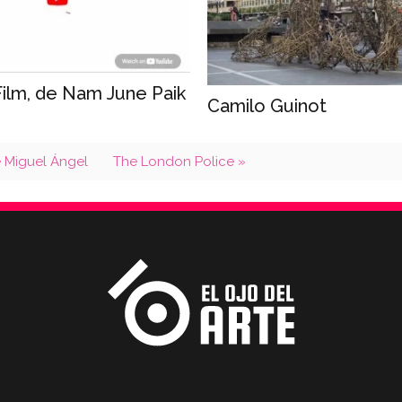
Film, de Nam June Paik
Camilo Guinot
e Miguel Ángel
The London Police »