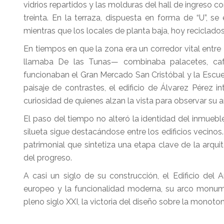
vidrios repartidos y las molduras del hall de ingreso c
treinta. En la terraza, dispuesta en forma de “U”,
mientras que los locales de planta baja, hoy reciclados
En tiempos en que la zona era un corredor vital entre
llamaba De las Tunas— combinaba palacetes, caf
funcionaban el Gran Mercado San Cristóbal y la Escuela
paisaje de contrastes, el edificio de Álvarez Pérez
curiosidad de quienes alzan la vista para observar su a
El paso del tiempo no alteró la identidad del inmuebl
silueta sigue destacándose entre los edificios vecinos.
patrimonial que sintetiza una etapa clave de la arqui
del progreso.
A casi un siglo de su construcción, el Edificio del
europeo y la funcionalidad moderna, su arco monum
pleno siglo XXI, la victoria del diseño sobre la monoton