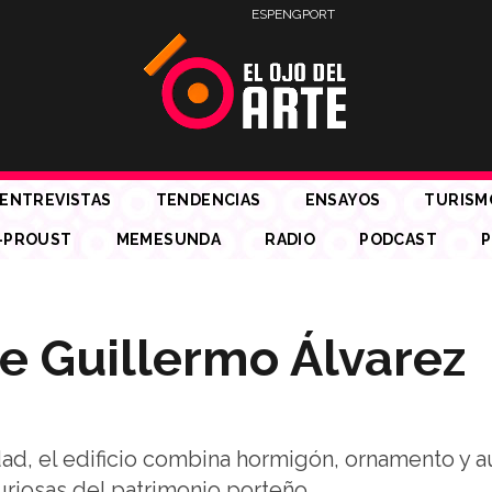
ESP
ENG
PORT
ENTREVISTAS
TENDENCIAS
ENSAYOS
TURISM
-PROUST
MEMESUNDA
RADIO
PODCAST
P
 de Guillermo Álvarez
ad, el edificio combina hormigón, ornamento y a
riosas del patrimonio porteño.