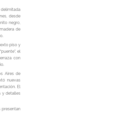
 delimitada
ones, desde
nito negro,
e madera de
o.
sexto piso y
puente”, el
terraza con
io.
os Aires de
optó nuevas
ntación. El
 y detalles
s presentan