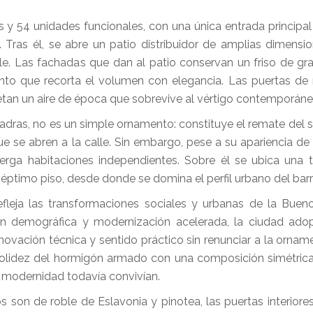
 y 54 unidades funcionales, con una única entrada principal
. Tras él, se abre un patio distribuidor de amplias dimensi
e. Las fachadas que dan al patio conservan un friso de gra
ento que recorta el volumen con elegancia. Las puertas d
etan un aire de época que sobrevive al vértigo contemporáne
 cuadras, no es un simple ornamento: constituye el remate del 
se abren a la calle. Sin embargo, pese a su apariencia de “
berga habitaciones independientes. Sobre él se ubica una 
éptimo piso, desde donde se domina el perfil urbano del barr
refleja las transformaciones sociales y urbanas de la Buen
ión demográfica y modernización acelerada, la ciudad ad
novación técnica y sentido práctico sin renunciar a la orname
 solidez del hormigón armado con una composición simétrica
la modernidad todavía convivían.
os son de roble de Eslavonia y pinotea, las puertas interiore