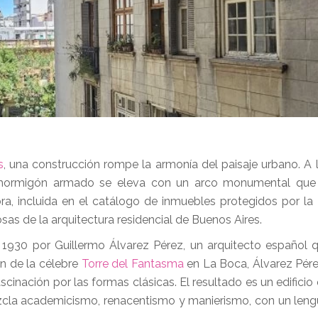
s
, una construcción rompe la armonía del paisaje urbano. A l
 hormigón armado se eleva con un arco monumental que
bra, incluida en el catálogo de inmuebles protegidos por la 
sas de la arquitectura residencial de Buenos Aires.
y 1930 por Guillermo Álvarez Pérez, un arquitecto español 
én de la célebre
Torre del Fantasma
en La Boca, Álvarez Pér
inación por las formas clásicas. El resultado es un edificio
ezcla academicismo, renacentismo y manierismo, con un leng