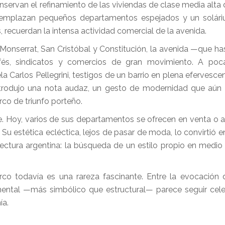
onservan el refinamiento de las viviendas de clase media alta
 se emplazan pequeños departamentos espejados y un solá
, recuerdan la intensa actividad comercial de la avenida.
 Monserrat, San Cristóbal y Constitución, la avenida —que ha
és, sindicatos y comercios de gran movimiento. A poc
 Carlos Pellegrini, testigos de un barrio en plena efervescen
 introdujo una nota audaz, un gesto de modernidad que aún
rco de triunfo porteño.
e. Hoy, varios de sus departamentos se ofrecen en venta o alq
 Su estética ecléctica, lejos de pasar de moda, lo convirtió 
tectura argentina: la búsqueda de un estilo propio en medio 
 Arco todavía es una rareza fascinante. Entre la evocación
ental —más simbólico que estructural— parece seguir cel
ía.