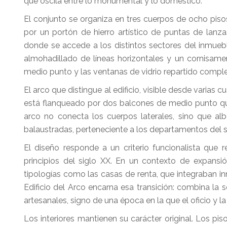
que oscila entre lo monumental y lo doméstico.
El conjunto se organiza en tres cuerpos de ocho pisos
por un portón de hierro artístico de puntas de lanza
donde se accede a los distintos sectores del inmuebl
almohadillado de líneas horizontales y un cornisam
medio punto y las ventanas de vidrio repartido compl
El arco que distingue al edificio, visible desde varias
está flanqueado por dos balcones de medio punto que 
arco no conecta los cuerpos laterales, sino que al
balaustradas, perteneciente a los departamentos del s
El diseño responde a un criterio funcionalista que 
principios del siglo XX. En un contexto de expans
tipologías como las casas de renta, que integraban in
Edificio del Arco encarna esa transición: combina la
artesanales, signo de una época en la que el oficio y 
Los interiores mantienen su carácter original. Los pis