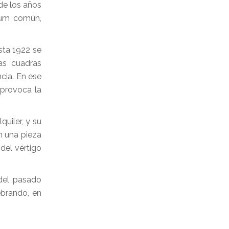
 de los años
rium común,
sta 1922 se
as cuadras
cia. En ese
 provoca la
uiler, y su
en una pieza
del vértigo
 del pasado
ebrando, en