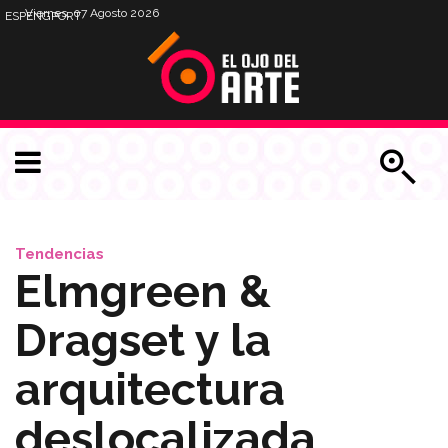
Viernes, 07 Agosto 2026
ESP
ENG
PORT
Tendencias
Elmgreen &
Dragset y la
arquitectura
deslocalizada