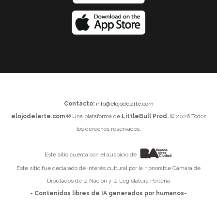
Contacto:
info@elojodelarte.com
elojodelarte.com
® Una plataforma de
LittleBull Prod.
© 2026 Todos
los derechos reservados.
Este sitio cuenta con el auspicio de
Este sitio fue declarado de interés cultural por la Honorable Cámara de
Diputados de la Nación y la Legislatura Porteña
- Contenidos libres de IA generados por humanos-