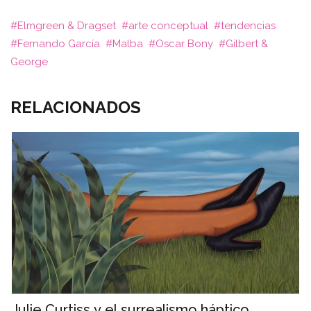
Elmgreen & Dragset
arte conceptual
tendencias
Fernando García
Malba
Oscar Bony
Gilbert &
George
RELACIONADOS
Julie Curtiss y el surrealismo háptico