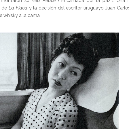
e montaron su
Bed Peace
(“Encamada por la paz”). Una 
i de
La Fiaca
y la decisión del escritor uruguayo Juan Carlo
de whisky a la cama.