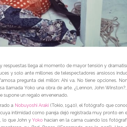
 y respuestas llega al momento de mayor tensión y dramati
uces y solo ante millones de telespectadores ansiosos induc
a famosa pregunta del millón: Ahí va. No tiene opciones. N
esa llamada Yoko una obra de arte. ¿Lennon, John Winston?, 
se supone un regalo envenenado.
brado a
Nobuyoshi Araki
(Tokio, 1940), el fotógrafo que cono
 cuya intimidad como pareja dejó registrada muy pronto en el
, lo que John y
Yoko
hacían en la cama cuando los fotógra