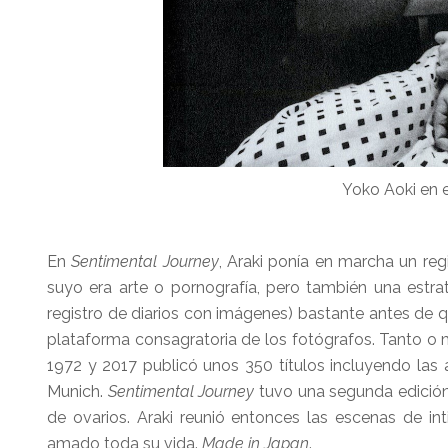
Yoko Aoki en e
En
Sentimental Journey
, Araki ponía en marcha un regi
suyo era arte o pornografía, pero también una estrat
registro de diarios con imágenes) bastante antes de 
plataforma consagratoria de los fotógrafos. Tanto o m
1972 y 2017 publicó unos 350 títulos incluyendo las
Munich.
Sentimental Journey
tuvo una segunda edición 
de ovarios. Araki reunió entonces las escenas de in
amado toda su vida.
Made in Japan
.