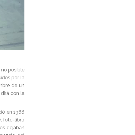
smo posible
idos por la
ombre de un
dirá con la
ció en 1968
 foto-libro
fos dejaban