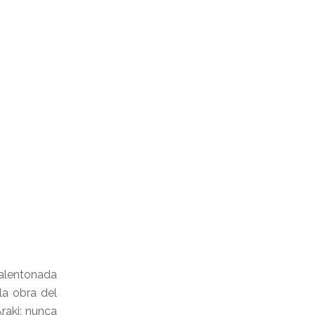
valentonada
a obra del
raki: nunca