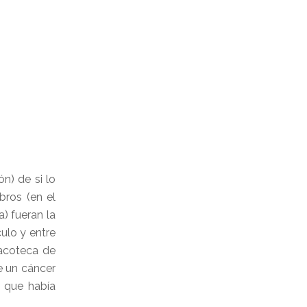
ón) de si lo
bros (en el
a) fueran la
ulo y entre
nacoteca de
e un cáncer
l que había