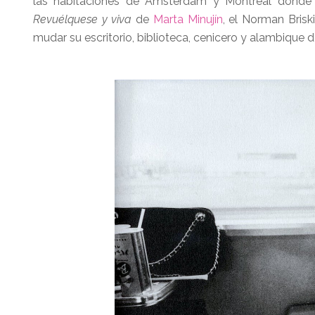
las habitaciones de Amsterdam y Montreal dond
Revuélquese y viva
de
Marta Minujín
, el Norman Brisk
mudar su escritorio, biblioteca, cenicero y alambique 