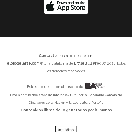
Contacto:
info@elojodelarte.com
elojodelarte.com
® Una plataforma de
LittleBull Prod.
© 2026 Todos
los derechos reservados.
Este sitio cuenta con el auspicio de
Este sitio fue declarado de interés cultural por la Honorable Cámara de
Diputados de la Nación y la Legislatura Porteña
- Contenidos libres de IA generados por humanos-