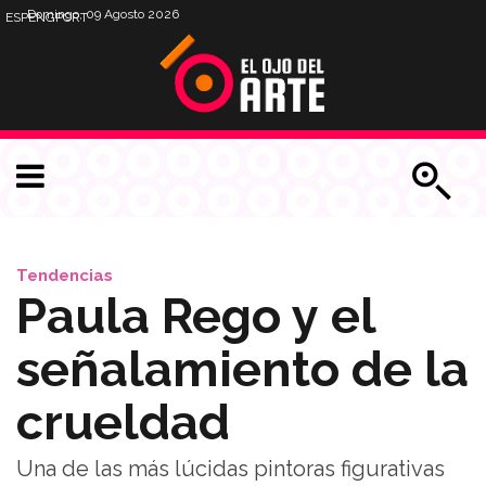
Domingo, 09 Agosto 2026
ESP
ENG
PORT
Tendencias
Paula Rego y el
señalamiento de la
crueldad
Una de las más lúcidas pintoras figurativas