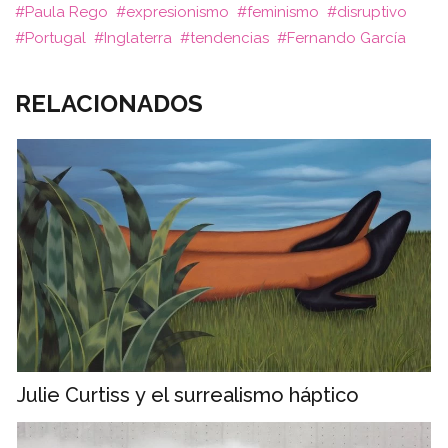
Paula Rego
expresionismo
feminismo
disruptivo
Portugal
Inglaterra
tendencias
Fernando García
RELACIONADOS
Julie Curtiss y el surrealismo háptico