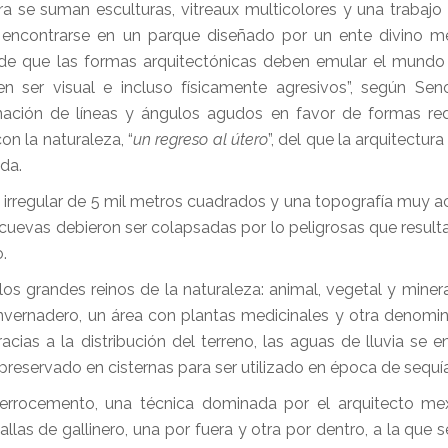
 se suman esculturas, vitreaux multicolores y una trabajo p
encontrarse en un parque diseñado por un ente divino me
o de que las formas arquitectónicas deben emular el mundo 
 ser visual e incluso físicamente agresivos”, según Seno
iminación de líneas y ángulos agudos en favor de formas r
n la naturaleza, “
un regreso al útero
”, del que la arquitectu
da.
 irregular de 5 mil metros cuadrados y una topografía muy a
cuevas debieron ser colapsadas por lo peligrosas que result
o.
os grandes reinos de la naturaleza: animal, vegetal y minera
 invernadero, un área con plantas medicinales y otra denomin
acias a la distribución del terreno, las aguas de lluvia se 
preservado en cisternas para ser utilizado en época de sequía
 ferrocemento, una técnica dominada por el arquitecto m
las de gallinero, una por fuera y otra por dentro, a la que s