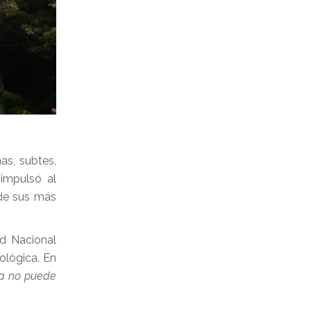
as, subtes,
 impulsó al
 de sus más
ad Nacional
ológica. En
da no puede