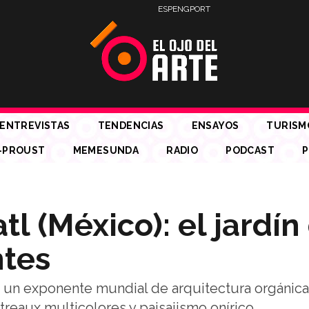
ESP
ENG
PORT
ENTREVISTAS
TENDENCIAS
ENSAYOS
TURISM
-PROUST
MEMESUNDA
RADIO
PODCAST
P
l (México): el jardín
ntes
s un exponente mundial de arquitectura orgánica
treaux multicolores y paisajismo onírico.