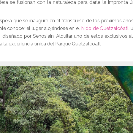
era se fusionan con la naturaleza para darle la impronta ú
spera que se inaugure en el transcurso de los próximos años
ble conocer el lugar alojándose en el
Nido de Quetzalcóatl
, 
diseñado por Senosiain. Alquilar uno de estos exclusivos a
na la experiencia única del Parque Quetzalcoatl.