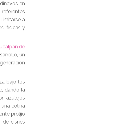
ndinavos en
 referentes
limitarse a
, físicas y
ucalpan de
arrollo, un
egeneración
za bajo los
e, dando la
on azulejos
 una colina
nte prolijo
s de cisnes