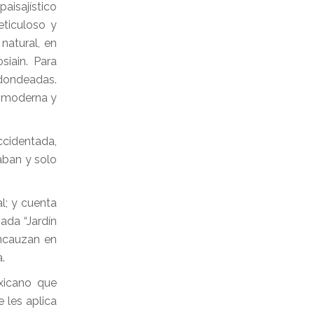
aisajístico
ticuloso y
natural, en
siain. Para
edondeadas.
ra moderna y
ccidentada,
aban y solo
l; y cuenta
ada “Jardín
encauzan en
.
exicano que
e les aplica