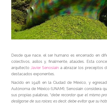
Desde que nace, el ser humano es encerrado en difere
colectivos, asilos y, finalmente, ataúdes. Esta co
arquitecto
Javier Senosiain
a abrazar los preceptos d
destacados exponentes.
Nacido en 1948 en la Ciudad de México, y egresado
Autónoma de México (UNAM), Senosiain considera que 
sus propias palabras, “
debe recordar que el mismo pro
desligarse de sus raíces; es decir, debe evitar que su háb