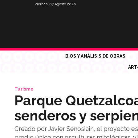
Viernes, 07 Agosto 2026
BIOS Y ANÁLISIS DE OBRAS
ART
Turismo
Parque Quetzalcoat
senderos y serpie
Creado por Javier Senosiain, el proyecto e
predio único con esculturas mitológicas, vi