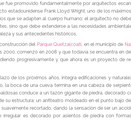
 que fue promovido fundamentalmente por arquitectos esca
itecto estadounidense Frank Lloyd Wright, uno de los máximos
acios que se adapten al cuerpo humano: el arquitecto no debe 
ntes, sino que debe extenderse a las necesidades ambientales
aleza y sus antecedentes históricos.
 construcción del
Parque Quetzalcóatl
, en el municipio de
Na
os 2000, comenzó en 2008 y que todavía se encuentra en des
ndiendo progresivamente y que ahora es un proyecto de r
lazo de los próximos años, integra edificaciones y naturale
plo, la boca de una cueva termina en una cabeza de serpient
e baldosas conduce a un tazón gigante de piedra, decorado c
 su estructura; un anfiteatro moldeado en el punto bajo de
suavemente recortado, dando la sensación de ser un accide
rno irregular es decorado por asientos de piedra con forma