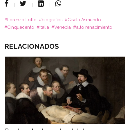
Lorenzo Lotto
biografias
Gisela Asmundo
Cinquecento
Italia
Venecia
alto renacimiento
RELACIONADOS