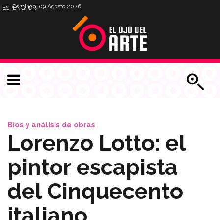
Domingo, 09 Agosto 2026
ESP
ENG
PORT
Bios y análisis de obras
Lorenzo Lotto: el
pintor escapista
del Cinquecento
italiano