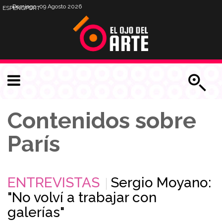
Domingo, 09 Agosto 2026
ESP
ENG
PORT
Contenidos sobre
París
ENTREVISTAS
Sergio Moyano:
"No volví a trabajar con
galerías"