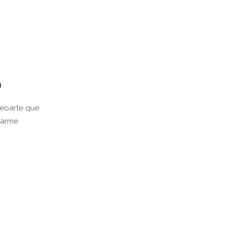
)
deoarte que
sarme