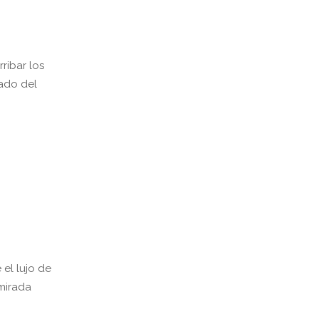
ribar los
cado del
 el lujo de
 mirada