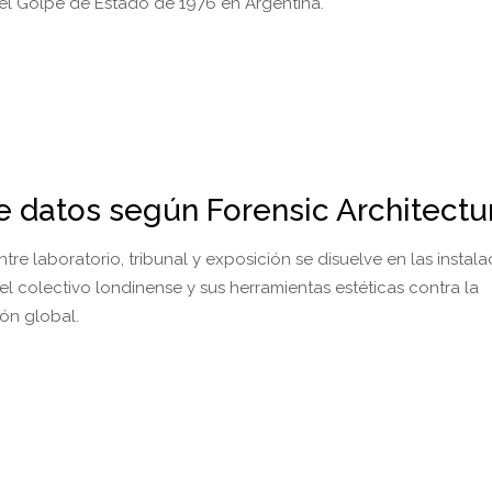
del Golpe de Estado de 1976 en Argentina.
de datos según Forensic Architect
ntre laboratorio, tribunal y exposición se disuelve en las instal
l colectivo londinense y sus herramientas estéticas contra la
ón global.