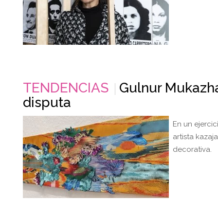
TENDENCIAS
Gulnur Mukazha
disputa
En un ejercic
artista kazaj
decorativa.