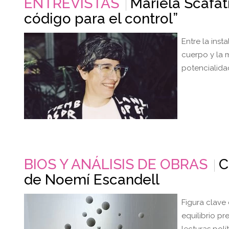
ENTREVISTAS
Mariela Scafat
código para el control”
Entre la inst
cuerpo y la 
potencialidad
BIOS Y ANÁLISIS DE OBRAS
C
de Noemí Escandell
Figura clave 
equilibrio p