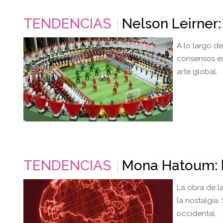
TENDENCIAS
Nelson Leirner:
A lo largo de
consensos es
arte global.
TENDENCIAS
Mona Hatoum: 
La obra de la
la nostalgia
occidental.