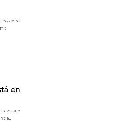
gico entre
ismo
stá en
 traza una
oficial.