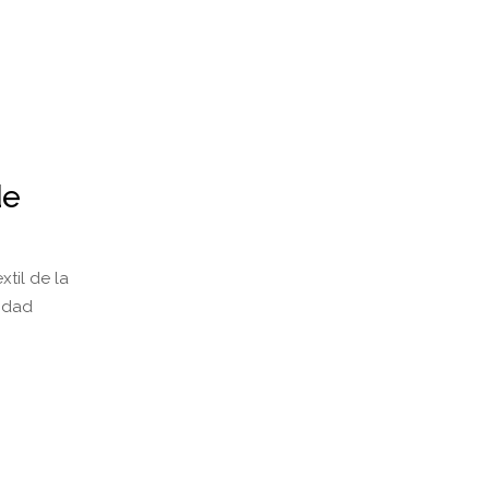
de
xtil de la
lidad