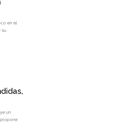
n
oco en el
y su
didas,
uye un
a propone