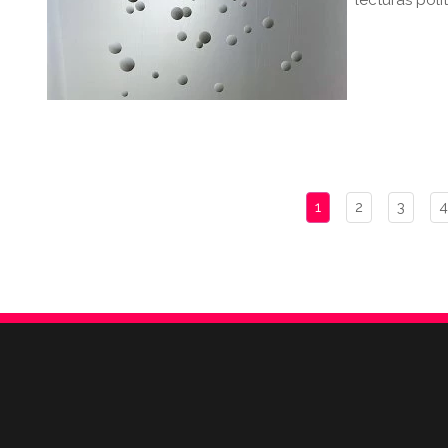
lecturas polít
1
2
3
4