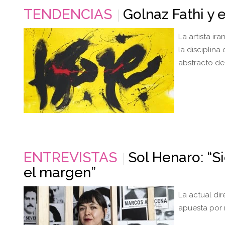
TENDENCIAS
Golnaz Fathi y e
La artista i
la disciplina
abstracto de
ENTREVISTAS
Sol Henaro: “S
el margen”
La actual di
apuesta por r