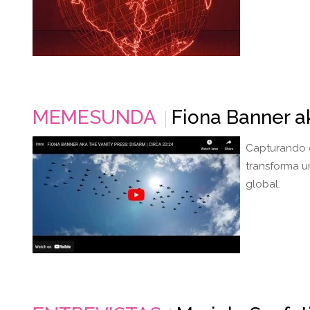
MEMESUNDA
Fiona Banner a
Capturando e
transforma u
global.