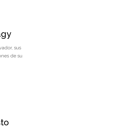
agy
vador, sus
ones de su
sto