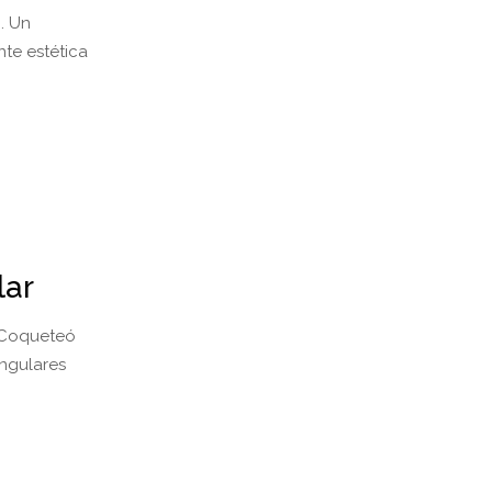
. Un
te estética
lar
. Coqueteó
ingulares