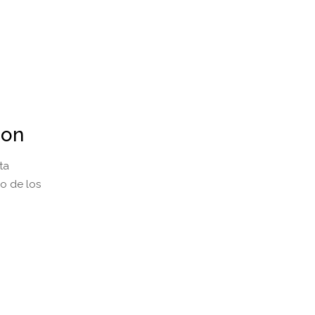
son
ta
o de los