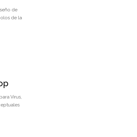
diseño de
bolos de la
op
para Virus,
ceptuales