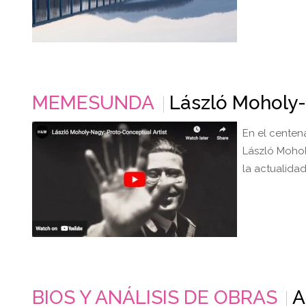
MEMESUNDA
László Moholy-
En el centen
László Mohol
la actualidad
BIOS Y ANÁLISIS DE OBRAS
A