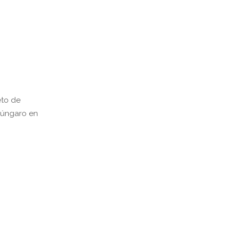
eto de
húngaro en