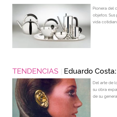
Pionera del d
objetos. Sus 
vida cotidia
TENDENCIAS
Eduardo Costa:
Del arte de l
su obra exp
de su genera