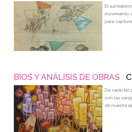
El surrealis
movimiento c
para captura
BIOS Y ANÁLISIS DE OBRAS
C
De carácter p
con las vang
de nuestra é