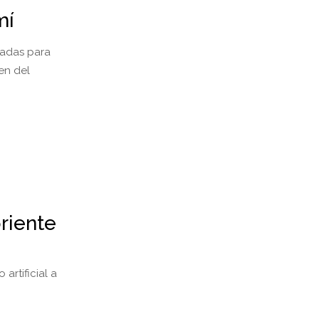
mí
sadas para
en del
riente
artificial a