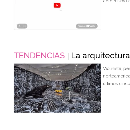
acto mismo d
TENDENCIAS
La arquitectur
Violinista, p
norteamerica
últimos cinc