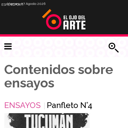
Viernes, 07 Agosto 2026
ESP
ENG
PORT
Contenidos sobre
ensayos
ENSAYOS
Panfleto N°4