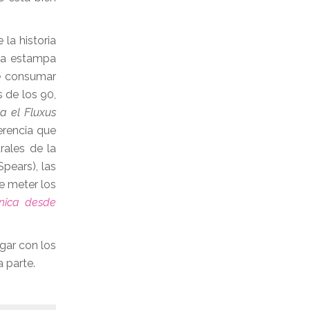
la historia
ica estampa
de consumar
s de los 90,
a el Fluxus
erencia que
rales de la
Spears), las
de meter los
nica desde
ugar con los
 parte.