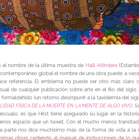
es el nombre de la última muestra de
Halil Altindere
(Estambu
rte contemporáneo global el nombre de una obra puede, a vece
ace referencia. El emblema no puede ser otro más claro 
ual de cualquier publicación sobre arte en el filo del siglo 
n formaldehído (un retorno
steampunk
a la taxidermia del sig
ILIDAD FÍSICA DE LA MUERTE EN LA MENTE DE ALGO VIVO
. 
cualo, es que Hirst tiene asegurado su lugar en la historia
 menos espacio que un tweet. Con el mucho menos transitad
ra parte nos dice muchísimo más de la forma de vida a la
ísimas obras cediendo al manual de instrucciones de lo qu