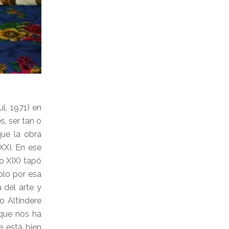
l, 1971) en
s, ser tan o
que la obra
XXI. En ese
lo XIX) tapó
Solo por esa
 del arte y
o Altindere
 que nos ha
e está bien