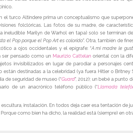
ínico.
en el turco Altindere prima un conceptualismo que superpone 
isiones folclóricas. Las fotos de su madre, de característ
la ineludible Marilyn de Warhol en tapa) solo se terminan 
ta el Pop porque el Pop Art es colorido
”. Otra, también de fine
tico a ojos occidentales y el epígrafe: “
A mi madre le gust
ién ser pensado como un
Maurizio Cattelan
oriental con la dif
etos invisibilizados en lugar de parodiar a personajes cent
o están destinadas a la celebridad (ya fuera Hitler o Britney 
dia de seguridad de museo (“
Guard
”, 2012); un bebé a punto 
uario de un anacrónico teléfono público (“
Llamada telefó
 escultura, instalación. En todos deja caer esa tentación de j
 Porque como bien ha dicho, la realidad está (siempre) en otra