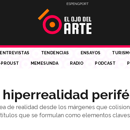
ESP
ENG
PORT
ENTREVISTAS
TENDENCIAS
ENSAYOS
TURISM
-PROUST
MEMESUNDA
RADIO
PODCAST
P
a hiperrealidad perifé
idea de realidad desde los márgenes que colision
a títulos que se formulan como elementos claves