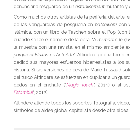
denunciar a resguardo de un
establishment
mutante y c
Como muchos otros artistas de la periferia del arte, 
de las vanguardias de posguerra en
patchwork
con v
islámica, con un libro de Taschen sobre el Pop (con 
cuando se lee el nombre de la obra: “A
mi madre le gus
la muestra con una revista, en el mismo ambiente exó
porque el Fluxus es Anti-Arte
”. Altindere podría tamb
dedicó sus mayores esfuerzos hiperrealistas a los suj
historia. Si las versiones de cera de Marie Tussaud sol
del turco Altindere se esfuerzan en duplicar a un guar
dedos en el enchufe (“
Magic Touch
”, 2014) o al us
Estambul
”, 2012).
Altindere atiende todos los soportes: fotografía, video,
símbolos de aldea global capitalista desde otra aldea.