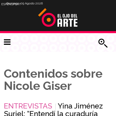
Domingo, 09 Agosto 2026
ESP
ENG
PORT
Contenidos sobre
Nicole Giser
ENTREVISTAS
Yina Jiménez
Suriel: “Entendí la curaduría