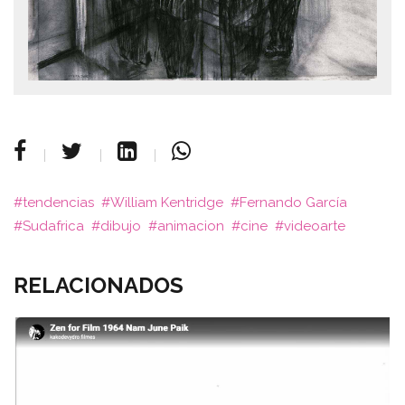
tendencias
William Kentridge
Fernando García
Sudafrica
dibujo
animacion
cine
videoarte
RELACIONADOS