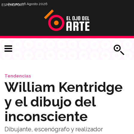
Jueves, 06 Agosto 2026
ESP
ENG
PORT
Tendencias
William Kentridge
y el dibujo del
inconsciente
Dibujante, escenógrafo y realizador