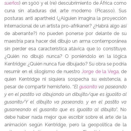
sueños
) en 1900 y el (re) descubrimiento de África como
cuna sin ataduras del arte moderno (Picasso). Sus
posturas anti apartheid (¿Alguien imagina la proyección
internacional de un artista pro-afrikaner? ¿Habrá algo así
de aberrante?) no pueden ponerse por delante de su
maestría para hacer del dibujo un arma contemporánea
sin perder esa característica atávica que lo constituye.
¿Quién no dibujó nunca? O poniéndolo en la lógica
Kentridge: ¿Quién nunca fue dibujado? Su obra se podría
resumir en el silogismo de nuestro
Jorge de la Vega
, de
quien Kentridge ni siquiera sospecha su existencia, a
pesar de compartir hemisferio. “
El
gusanito
va paseando
y en el pastito va dibujando un dibujito/que es igualito al
gusanito/Y el dibujito va paseando, y en el pastito va
gusaneando el gusanito que es igualito al dibujito
”. No
debe haber nada mejor que escribir sobre el arte de la
animación según Kentridge, pero la geopolítica de la