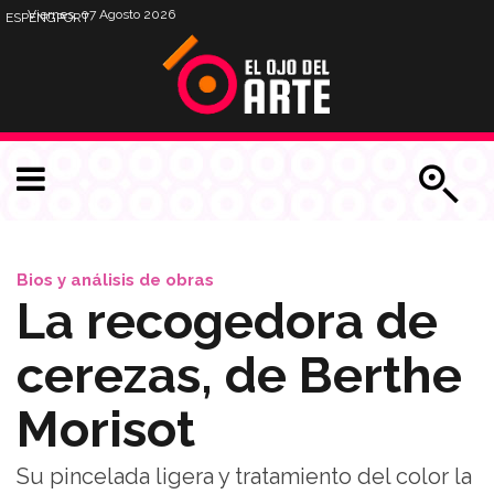
Viernes, 07 Agosto 2026
ESP
ENG
PORT
Bios y análisis de obras
La recogedora de
cerezas, de Berthe
Morisot
Su pincelada ligera y tratamiento del color la