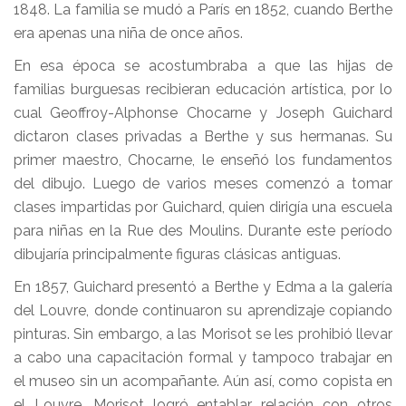
1848. La familia se mudó a París en 1852, cuando Berthe
era apenas una niña de once años.
En esa época se acostumbraba a que las hijas de
familias burguesas recibieran educación artística, por lo
cual Geoffroy-Alphonse Chocarne y Joseph Guichard
dictaron clases privadas a Berthe y sus hermanas. Su
primer maestro, Chocarne, le enseñó los fundamentos
del dibujo. Luego de varios meses comenzó a tomar
clases impartidas por Guichard, quien dirigía una escuela
para niñas en la Rue des Moulins. Durante este período
dibujaría principalmente figuras clásicas antiguas.
En 1857, Guichard presentó a Berthe y Edma a la galería
del Louvre, donde continuaron su aprendizaje copiando
pinturas. Sin embargo, a las Morisot se les prohibió llevar
a cabo una capacitación formal y tampoco trabajar en
el museo sin un acompañante. Aún así, como copista en
el Louvre, Morisot logró entablar relación con otros