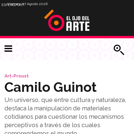
Viernes, 07 Agosto 2026
ESP
ENG
PORT
Art-Proust
Camilo Guinot
Un universo, que entre cultura y naturaleza,
destaca la manipulación de materiales
cotidianos para cuestionar los mecanismos
perceptivos a través de los cuales
comprendemos el mundo.