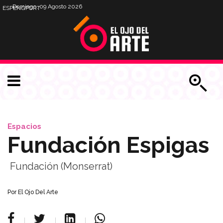
Domingo, 09 Agosto 2026
ESP
ENG
PORT
Espacios
Fundación Espigas
Fundación (Monserrat)
Por
El Ojo Del Arte