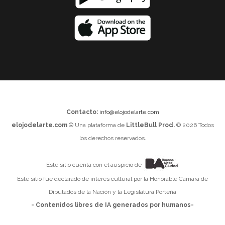
Contacto:
info@elojodelarte.com
elojodelarte.com
® Una plataforma de
LittleBull Prod.
© 2026 Todos
los derechos reservados.
Este sitio cuenta con el auspicio de
Este sitio fue declarado de interés cultural por la Honorable Cámara de
Diputados de la Nación y la Legislatura Porteña
- Contenidos libres de IA generados por humanos-