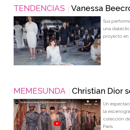
TENDENCIAS
Vanessa Beecrof
Sus performan
una dialécti
proyecto en 
MEMESUNDA
Christian Dior 
Un espectacu
la escenograf
colección de
París.