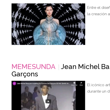
Entre el dise
la creación a
MEMESUNDA
Jean Michel B
Garçons
El icónico a
durante un d