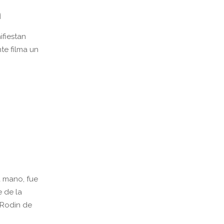
n
ifiestan
te filma un
 mano, fue
e de la
 Rodin de