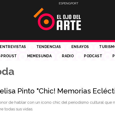
ESP
ENG
PORT
ENTREVISTAS
TENDENCIAS
ENSAYOS
TURISM
-PROUST
MEMESUNDA
RADIO
PODCAST
P
oda
elisa Pinto "Chic! Memorias Ecléct
onor de hablar con un ícono chic del periodismo cultural que 
e todas sus vidas.