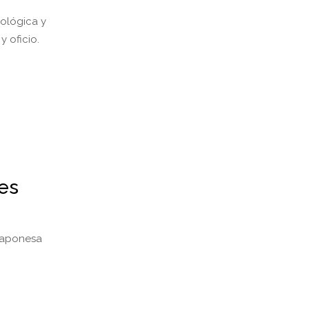
nológica y
y oficio.
es
 japonesa
.