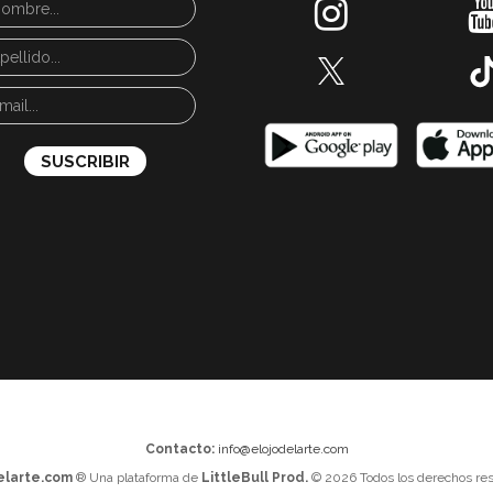
Contacto:
info@elojodelarte.com
elarte.com
® Una plataforma de
LittleBull Prod.
© 2026 Todos los derechos res